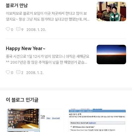
블로거 만남
글 내용
이모저모로 블로거 모임이 이곳 저곳에서 한다고 많이 보
았지요~ 항상 그냥 저도 참가하고 싶다고만 했었는데..머
참가할수도 있는것도 아니고....그래서 오랜만에..mjjin님
0
9
2008. 1. 20.
과 만났습니다..저희들은 역시 블로그 통해서 알았습니다.
모두 대련에서 살고 있고 해서...지난번에 만날때가 작년의
가을인것 같은데..오늘 만났으니 이게 몇달만일가요...언제
Happy New Year~
부터 만난다는게..일이 바쁘다 보니.. 블로거 모임이라면 많
글 내용
은 사람들이 모이는데..저희는 단둘이랍니다..ㅎㅎ그것도
중국 시간으로 1일 12시가 넘지 않았으니 아직은 새해군요
처음 만났던 곳에서..음식은 역시 한식이구요....갈비에,보
^^ 2007년은 참 많은 추억들이 남을 한 해였던거 같습니
쌈에.좀 먹었습니다.. 어제 회사에서 Annual Party해서
다.. 원래 2007년 총결도 적어야 하는데... 오후내내 누워
사진기를 들고 다니다가 어제는 늦에서 집에는 안 가고 사
0
2
2008. 1. 2.
자다가 일어나서 현재는 멍~한 상태인지라.... 내일부터 출
우나 가서 자는 지라.카메라 역시 들고 다녔습니다. 마침 만
근인지라.... 그냥 넘어가겠습니다..ㅎㅎㅎ 총결이 중요한
나서 사진도 ..
것이 아니라.... 새로운 한해에 새로운 모습으로 2007년에
아위웠던 점들을 채워가는 것이 더욱 중요하지 않을가 생
각해봅니다.. 보잘것 없는 저의 블로그에 방문하시는 모든
이 블로그 인기글
분들 새로운 한해에는 무엇보다도 더욱 건강하시고 하시는
일이 잘 되길 기원할게요.... 항상 즐거움이 최고라는걸 아
시죠? 새해에 복 많이 받으세요.. 사진은 2007년 마지막
날 북경으로 가는 뱅기안에서..찍은 것