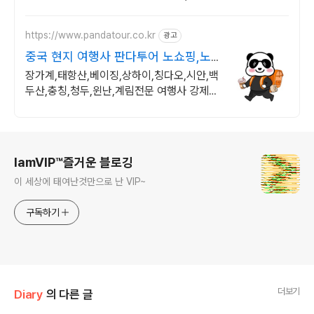
로 부담 줄이세요.
https://www.pandatour.co.kr
광고
중국 현지 여행사 판다투어 노쇼핑,노
옵션,노팁
장가계,태항산,베이징,상하이,칭다오,시안,백
두산,충칭,청두,윈난,계림전문 여행사 강제쇼
핑,선택관광이 있는 여행은 반칙!!!
로그 정보
IamVIP™즐거운 블로깅
이 세상에 태여난것만으로 난 VIP~
구독하기
더보기
Diary
의 다른 글