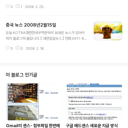
가하는 인원수가 많아서 300명까지 확대했다고 하네요.
0
1
2008. 2. 25.
금방 알게 된 소식인데, NHN과 다음이 주최하고 소프트뱅
크 코리아가 주관하는 대한민국 블로거 컨퍼런스가 3월16
일에 열린다고 합니다. 행사개요를 보면 "만나다,나누다와
중국 뉴스 2008년2월15일
성장하다"입니다. 상세한 내용은 공식 웹사이트인 hello!
글 내용
blogger에서 확인하세요 http://helloblogger.kr/ 사
오늘 KOTRA대련한국무역관에서 보내온 뉴스가 있어서
실,개인적으로는 2월29일에 있게 될 블로거들만의 만남도
저의 블로그에 올립니다. 【 대련일일뉴스 】 전화:0411-82
중요하겠지만 네이버나 다음에서 주최하는 블로거 만남도
53-0051~3 편집: 백인기 차장 이메일 : ingi@kotra.or.
좋을거라고 생각합니다. 단순 블로거만남이라면 블로거들
0
0
2008. 2. 18.
kr 2008년 2월 15일 (금) KOTRA대련한국무역관 인터
사이의 인맥을 넓힐 수 있지만, 포털사에서 주최하는 블로
넷 카페 : http://cafe.naver.com/kotradalian =====
거 모임은 그만큼 최신..
===================================
======================= 마음을 비우고 이제
야 알았습니다. 마음비우기 전에는 세상 사람 모두를 불신
이 블로그 인기글
하고 믿지 않았는데 세상은 아름답고 향기롭다는걸 이제야
알았습니다 - “마음을 비우고 나니” 중에서 - =======
===================================
===========..
Gmail의 센스- 첨부파일 한번에
구글 애드센스 새로운 지급 방식