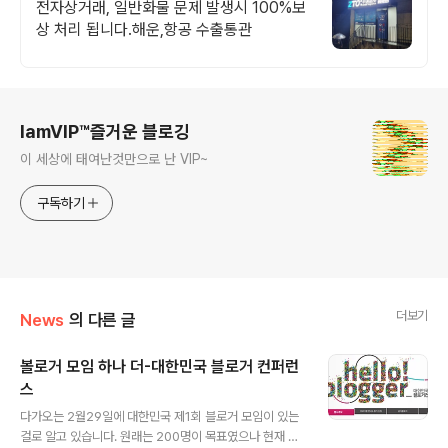
류스타제품대행
전자상거래, 일반화물 문제 발생시 100%보
상 처리 됩니다.해운,항공 수출통관
로그 정보
IamVIP™즐거운 블로깅
이 세상에 태여난것만으로 난 VIP~
구독하기
더보기
News
의 다른 글
볼로거 모임 하나 더-대한민국 블로거 컨퍼런
스
글 내용
다가오는 2월29일에 대한민국 제1회 블로거 모임이 있는
걸로 알고 있습니다. 원래는 200명이 목표였으나 현재 참