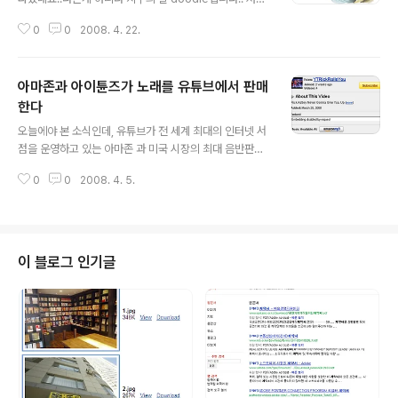
자동차가 없기때문에 환경 보호를 하고 있는거 맞겠죠? ㅋ
0
0
2008. 4. 22.
ㅋ 자신을 위로하는 센스-.- 지구의 날 소개 http://www.
google.co.kr/search?hl=ko&q=%EC%A7%80%
EA%B5%AC%EC%9D%98+%EB%82%A0 Techn
아마존과 아이튠즈가 노래를 유튜브에서 판매
orati Tags: Google Doodle,Doodle,Google [Go
ogle] - 구글 오늘의 Doodle [Google] - 구글 Fist Da
한다
글 내용
y of Spring Doodle
오늘에야 본 소식인데, 유튜브가 전 세계 최대의 인터넷 서
점을 운영하고 있는 아마존 과 미국 시장의 최대 음반판매
량을 자랑하고 있는 아이튠즈에 동영상에 사용된 음악링크
0
0
2008. 4. 5.
를 걸어줘서 이윤을 창출 한다는 소식이다. 즉 아래 그림 처
럼 동영상에 사용되었던 음악을 아마존mp3에 링크 시켜
준다는 것. 즉 아래 이 동영상에 사용된 음악을 아마존mp
3에 링크를 걸어준다..http://www.youtube.com/watc
h?v=lYDUk0ESwt4 클릭해서 고객이 노래를 구입할 경
이 블로그 인기글
우 추천료를 주는데, 아마존은 가격의 10%의 추천료를 준
다. 하지만 애플은 5%만 준다... (via Haochi) 전부터 유
튜브가 음악 저작권때문에, 골머리 아파 하는데, 자작곡을
올리면 돈을 준다는 소문도 있는데...유튜브가 차츰차츰 이
익..