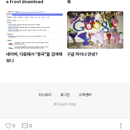
e front download
록
네이버, 다음에서 "중국"을 검색해
구글 차이나 안녕?
보니
의안내
티스토리
로그인
고객센터
© Daum Corp.
0
0