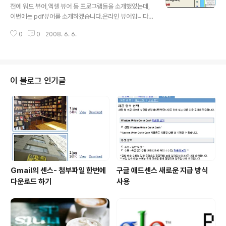
시작한다. 5. 내가 있는 지금의 상황과 처지는 국가나 사회
전에 워드 뷰어,엑셀 뷰어 등 프로그램들을 소개했었는데,
나 부모님의 책임이 아니라 모두 나의 책임이라고 생각한
이번에는 pdf뷰어를 소개하겠습니다.온라인 뷰어입니다.
다. 6. 나는 부자가 되기 위하여 내 온몸과 정신의 노력을
아시다 싶이 컴퓨터에 아도비 리더가 설치되어 있지 않은
쏟아부을 준비가 되어 있다. 7. 나는 나를 부자로 인도 할 수
0
0
2008. 6. 6.
상황에 사용하시면 됩니다. This is an online viewer,
있는 부자 ..
with which you can view PDF and PostScript file
s as browsable images and Word documents a
s web pages. Given a URL on the net or a file on
your computer, the viewer will try to retrieve th
이 블로그 인기글
e document, convert it and show it to you. No pl
ugin software is required. 영..
Gmail의 센스- 첨부파일 한번에
구글 애드센스 새로운 지급 방식
다운로드 하기
사용