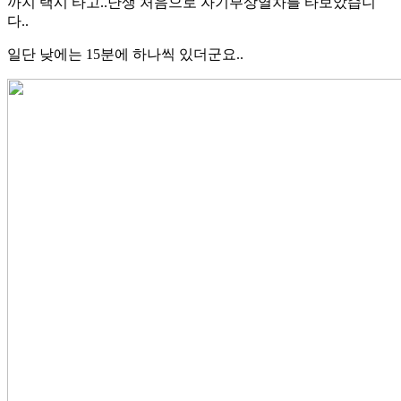
까지 택시 타고..난생 처음으로 자기부상열차를 타보았습니
다..
일단 낮에는 15분에 하나씩 있더군요..