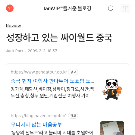
검색하기
IamVIP™즐거운 블로깅
티스토리
Review
성장하고 있는 싸이월드 중국
Jack Park
2009. 2. 2. 18:57
https://www.pandatour.co.kr
광고
중국 현지 여행사 판다투어 노쇼핑,노
옵션,노팁
장가계,태항산,베이징,상하이,칭다오,시안,백
두산,충칭,청두,윈난,계림전문 여행사 가이드
불친절시 여행비용 전액 환불,기후에 맞게 출
발 날짜 조율
https://blog.naver.com/ritec1
광고
무너지지 않는 마음공부
'동양의 탈무드'라고 불리며 시대를 초월하여