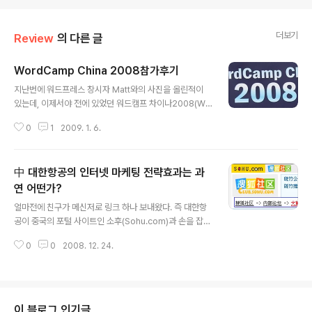
더보기
Review
의 다른 글
WordCamp China 2008참가후기
글 내용
지난번에 워드프레스 창시자 Matt와의 사진을 올린적이
있는데, 이제서야 전에 있었던 워드캠프 차이나2008(Wo
rdCamp China 2008)후기를 올립니다. 일단 워드캠프
0
1
2009. 1. 6.
와 수요일에 있게 될 티스토리 북경 모임에 참가하기 위해
서 대련에서 기차 타고 북경으로 올라가기로 했다. 졸업한
후 처음으로 기차를 타보는것 같은데, 금요일 저녁 기차를
中 대한항공의 인터넷 마케팅 전략효과는 과
타고 토요일 아침 5시반쯤에 북경 기차역에 도착, 북경역
에서Twitter 통해 알게 된 북경 블로거 한분과 같이 워드
연 어떤가?
글 내용
캠프가 열리는 청화대학(칭화대학)으로 가기로 했다. 일단
얼마전에 친구가 메신저로 링크 하나 보내왔다. 즉 대한항
순리롭게 기차역에서 만난 후 대학 근처의 KFC에서 간단
공이 중국의 포털 사이트인 소후(Sohu.com)과 손을 잡아
한 아침을 먹은 후 워드캠프 장소리 이동했다. 중간에 길을
서 이벤트를 진행하고 있다는 소식이었다. 즉 대한항공이
잘 못 찾아서 헤메였던 과정은 생략.. 일단 청화대학에 들어
0
0
2008. 12. 24.
지정한 지역에서 찍은 사진을 포털 사이트은 Sohu의 bbs
서서도, 워드캠프가 ..
에 올려서 나중에 평가해서 1등은 제주도-북경 왕복 비행
기 티켓을 준다는 이벤트이다. 의도는 참 좋은 것 같다. 중
국의 대표적인 포털중의 하나인 Sohu와 합작해서 이벤트
를 진행한다면, 대한항공회사를 중국 네티즌들한테 더욱
이 블로그 인기글