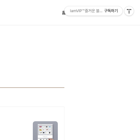
IamVIP™즐거운 블로깅
구독하기
홈
태그
방명록