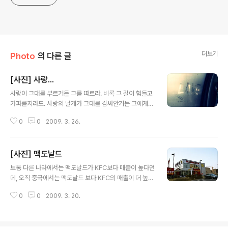
더보기
Photo
의 다른 글
[사진] 사랑...
글 내용
사랑이 그대를 부르거든 그를 따르라. 비록 그 길이 힘들고
가파를지라도. 사랑의 날개가 그대를 감싸안거든 그에게
온 몸을 내맡기라. 비록 그 날개 안에 숨은 칼이 그대를 상
0
0
2009. 3. 26.
처 입힐지라도. 사랑이 그대에게 말할 때는 그 말을 신뢰하
라. 비록 북풍이 정원을 폐허로 만들 듯 사랑의 목소리가 그
대의 꿈을 뒤흔들어 놓을지라도. - 칼릴 지브란의《예언자》
[사진] 맥도날드
중에서 -
글 내용
보통 다른 나라에서는 맥도날드가 KFC보다 매출이 높다던
데, 오직 중국에서는 맥도날드 보다 KFC의 매출이 더 높다
고 하네요~ 회사 근처에 맥도날드가 생긴지 좀 오래 됩니
0
0
2009. 3. 20.
다. 아침을 먹지 못하고 출근 한 직장인들이 아침을 해결할
수 있는 곳이기도 하지만, 점심을 여기서 해결하는 사람도
적지 않습니다.