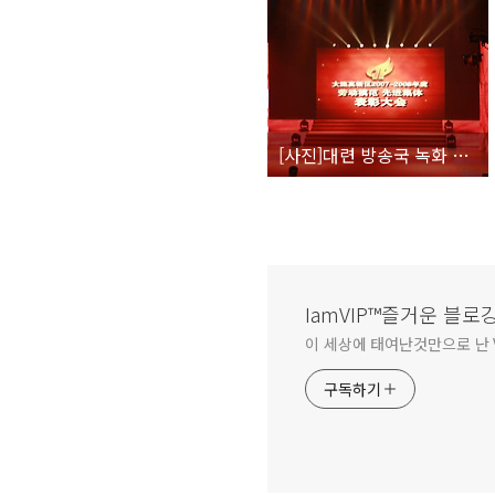
[사진]대련 방송국 녹화 참가
IamVIP™즐거운 블로
이 세상에 태여난것만으로 난 V
구독하기