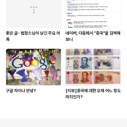
좋은 글- 법정스님이 남긴 주요 어
네이버, 다음에서 "중국"을 검색해
록
보니
구글 차이나 안녕?
[리뷰]중국에 대한 오해 어느 정도
까지인가?
의안내