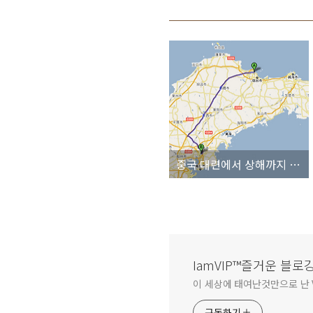
중국 대련에서 상해까지 드라이브 하면 몇시간 걸릴까?
IamVIP™즐거운 블로
이 세상에 태여난것만으로 난 V
구독하기