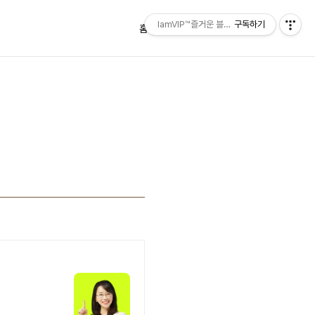
IamVIP™즐거운 블로깅
구독하기
홈
태그
방명록