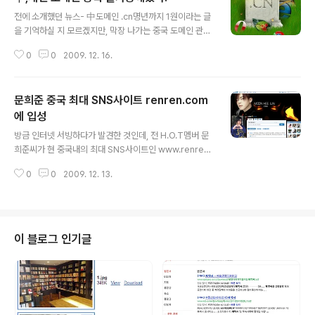
글 내용
전에 소개했던 뉴스- 中도메인 .cn명년까지 1원이라는 글
을 기억하실 지 모르겠지만, 막장 나가는 중국 도메인 관리
조직인 CNNIC（중국의 도메인 주관조직)의 새로운 방침
0
0
2009. 12. 16.
에 의해서, 중국내에서는 2009년12월14일9시부터 개인
이 도메인 등록을 하지 못하도록 결정이 내렸습니다. 이번
결정의 원인이 중국 중앙방송국인 CCTV가 12월9일 《焦
문희준 중국 최대 SNS사이트 renren.com
点访谈》이라는 프로그램에서 CNNIC측에서 도메인 관리
를 제대로 못하고 있다고 비평했다는 점, 가짜 정보로 도메
에 입성
글 내용
인이 등록되는 점, 무엇보다도 요즘 성인 내용 사이트를 정
방금 인터넷 서빙하다가 발견한 것인데, 전 H.O.T멤버 문
리(중국에서는 성인 사이트는 절대적으로 불법)하는 시기
희준씨가 현 중국내의 최대 SNS사이트인 www.renren.
여서.... 그래서 아래처럼 이런 결정이 내려졌답니다. 为了
com에 입성했습니다. 회원가입한지 6일만에 32000+
提升域名注册信息的真实性、准确性、完整性，进
0
0
2009. 12. 13.
이 넘는 사람이 친구 추가를 했고, 댓글 수만 5000+이상
一步加强域名注册信息审核工作，现通知如下要
이라고 합니다. H.O.T의 영향력이 아직도 여전하군요.. 문
求： 1、用户..
희준 RENREN.COM 페이지 http://page.renren.co
m/pa/v?pid=600002370&ref=pichome 다시 보
니, 전 핑클 멤버 성유리양도 이미 가입이 되어있네요..가끔
이 블로그 인기글
업데이트 되고 있는데..친구수는 무려 10여만명... 성유리
RENREN.COM 페이지 http://page.renren.com/60
0002368 개인적인 생각인데, 보통 한국 가수분들 중국
내에서 활동할 때 싸이월드 차..