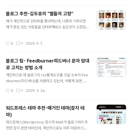
Monthly transfer 매달 10GB 트래픽 PHP with MyS
QL databases PHP와 MYSQL지원 5 Add-on dom
블로그 추천-김두호의 "별들의 고향"
ains 5개 독립 도메인 지원 5 Sub domains 5개 서버 도
글 내용
제가 개인적으로 인터뷰를 좋아하는데, 나중에 기회되면
메인 지원 이런 사양을 볼 때 웬만한 유로 호스팅보다 좋은
제가 관심 있는 사람들을 인터뷰해보고 싶은것이 소원입니
서비스를 제공하고 있습니다. 이 사이트는 2008년3월에
다. 구독하고 있는 수많은 블로그 중 좋아하는 블로그 입니
오픈해서 현재 7000명이 넘는 유저가 사용하고 있다고 합
다. 김두호의 "별들의 고향" http://kimdooho.intervie
니다. 공식 사이트: http://www.0fees.net/ PS: 무료
작성시간
0
1
2009. 9. 7.
w365.com 훌륭한 인터뷰는 독자들로 하여금 참 많은것
호..
들을 배우게 하는것 같습니다. 인터뷰 받는 자의 생각과 삶
도 알수 있는, 아주 좋은 커뮤니케이션 방식인것같습니다.
블로그 팁- Feedburner피드버너 문자 맘대
인터뷰365에서 적지 않은 유명인사들을 만났네요~관심
로 고치는 방법 소개
있는 분들은 인터뷰365 블로그를 구독하세요.
글 내용
개인적으로 제 블로그의 rss통계도구를 구글 소속의 Fee
dburner(피드버너)를 사용하고 있는데, 어떻게 보면, 통
계수치+readers 이런 정보를 볼 수 있는데, 이젠 이런것
작성시간
0
1
2009. 3. 26.
이 지겹다면, 통계 수치 뒤의 문자를 고치면 되겠죠.. 사용
방법은 아주 간단합니다. ---------------------------
--------------------- Feedburner사이트에 접속한
워드프레스 테마 추천-매거진 테마(잡지 테
다. Feedcount 클릭. 코드는 아래와 같은데 여기서 아래
마)
처럼 "anim=0" 뒤에 "&label=xxx"를 추가하면 됩니다.
글 내용
xx는 원하는 문자로 바꾸면 된다.저는 VIPs로 바꾸었습니
워드프레스(Wordpress) 창시자 Matt가 블로그에서 추
다. 효과는 모르신다면 댓글 남겨주세요^^
천한 잡지 관련 테마인데, 개인적으로도 아주 마음에 드는