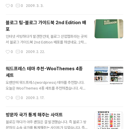
워드프레스 테마중의 하나입니다. Wordpress테마 - “M
작성시간
0
0
2009. 3. 3.
agazeen”: Free Magazine-Look WordPress Th
eme 위의 링크로 가셔서 다운로드 하시면 됩니다.
블로그 팁-블로그 가이드북 2nd Edition 배
포
글 내용
인터넷 서빙하다가 발견한건데, 블로그 산업협회라는 곳에
서 블로그 가이드북 2nd Edition 배포를 하셨네요. 2차
블로그 가이드북(Blog Guidebook) 목차 1. 블로그는 무
작성시간
0
0
2009. 2. 22.
엇인가? 인터넷과 블로그에 대한 이해 블로그 근원 블로그
와 다른 서비스의 차이점 개인블로그와 팀블로그 2. 블로
그 준비단계 블로그 이름, 주제 결정하기 블로그 주소는 어
워드프레스 테마 추천-WooThemes 4종
떤게 좋을까? 블로그툴 선택하기 3. 블로그 시작하기 나만
세트
의 블로그를 오픈해 보자 마음에 딱 드는 블로그 디자인 적
글 내용
용하기 첫번째 글 쓰기 간단한 HTML 편집 글 쓸때 설정값
오랜만에 워드프레스(wordpress) 테마를 추천합니다.
은 다 어디에 쓰는 것일까? 태그 입력하기 트랙백 보내기
오늘은 WooThemes 4종 세트를 추천하겠습니다. 사용
동영상 올리기 4. 올바른 블로깅 습관 꾸준히 글 쓰기 블로
제한은 없는 무료 테마입니다. WooTheme 다운로드 htt
작성시간
0
0
2009. 2. 17.
그 글을 쓸때 알아두면 좋은 팁 블로그에서 제목이 가지는
p://www.woothemes.com/category/themes/fre
의미 저작권 ..
e/ BlogTheme Typebased Snapshot The Origin
al Premium News
방문자 국가 통계 해주는 사이트
글 내용
블로깅 하다가 아주 괜찮은 걸 발견했습니다. 즉 블로그 방
문자의 소속 국가를 통계해주는 사이트가 있었습니다. 즉