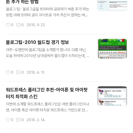
튼 추가 하는 방법
글 내용
블로그 팁- 블로그글을 트위터에 공유하기 버튼 추가 하는
방법 아래 트위터 공식 사이트로 가서 자신이 원하는 버튼
을 선택한 후 블로그에 적합한 위치에 코드를 추가하면 된
작성시간
0
0
2010. 9. 22.
다. http://twitter.com/goodies/tweetbutton
블로그팁-2010 월드컵 경기 정보
글 내용
아주~오랜만에 블로그팁을 소개할가 합니다. 다름 아닌,
오늘 저녁에 2010년 남아공에서 월드컵이 시작되는데, 최
신 경기 결과를 아시고 싶으시다면 이 위젯을 블로그에 추
가하시면 좋을것 같습니다. 일단, 효과 위젯 설명 및 다운로
작성시간
0
0
2010. 6. 11.
드 링크: http://fifa.honglei.net/
워드프레스 플러그인 추천-아이폰 및 아이팟
터치 최적화 스킨
글 내용
이번에 소개할 워드프레스 플러그인은 어떤 플러그인이냐
면, 아이폰 혹은 아이팟 터치로 워드프레스 기반으로 만든
블로그를 방문할 때 자동으로 아이폰 및 아이팟 터치에 최
작성시간
0
0
2010. 2. 14.
적화된 스킨으로 변해주는 워드프레스 플러그인입니다. 워
드프레스 플러그인 추천: WPtouch iPhone Theme 설