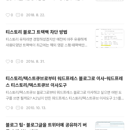
사용하던 개인 도메인 연결이 갑자기 되지 않아서 구글링
해서 이슈 해결했다. 이슈 내용:관리-블로그 에서 "개인 도
작성시간
0
0
2018. 8. 22.
메인을 사용합니다." 선택하면 분명 네임서버에서 설정했
음에도 불구하고 아래처럼 CNAME레코드가 잘 못 등록되
었다고 한다. 예전처럼 HOST 에는 2차 도메인 kr를 입력
티스토리 블로그 트랙백 차단 방법
하고 티스토르 블로그 주소인 jack.918.tistory.com 을
글 내용
입력했으나 아래처럼 실패라고 나온다. 도메인의 CNAME
티스토리 유저라면 경험하셨겠지만 예전에 아주 유용하게
레코드가 잘못 등록되어 있습니다. '확인된 정보 : jack91
사용되었던 트랙백이 최근에는 해외 영문 스팸 태랙백만
8.tistory.com'나중에 구글해보니 해당 사이트 (감사합니
달리는것을 볼수 있습니다. 찾아보니 세팅으로 쉽게 설정
다)에서 나름 상세히 설명해주셨는데, 관건은 값을 개인 블
할 수 있었네요. 티스토리 관리자-->글 설정--> 글 환경에
작성시간
0
0
2016. 8. 31.
로그 ..
서 트랙백 차단을 체크 해주시면 됩니다.
티스토리/텍스트큐브로부터 워드프레스 블로그로 이사-워드프레
스 티스토리/텍스트큐브 이사도구
글 내용
티스토리/텍스트큐브 블로그로부터 워드프레스 블로그로 이사하고 싶으면 어떤 도
구를 쓰면 될까요? A2님이 만든 워드프레스 티스토리/텍스트큐브 이사도구 2.1를
사용하시면 될것 같습니다. 최신 버전 다운로드는 아래 링크에서 하세요. http://co
작성시간
0
0
2010. 10. 13.
de.google.com/p/wordpress-ttxml-importer/downloads/list A2님 감
사합니다.
블로그 팁- 블로그글을 트위터에 공유하기 버