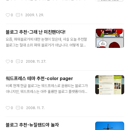
아래 처럼 방문자의 국가별로 카운트를 해주는 기능.. 사용
방법은 아주 간단한데, www.flagcounter.com이라는
작성시간
0
1
2009. 1. 29.
사이트에 가서 디자인 설정하고, 코드를 가져와서 블로그
스킨 편집해서 코드를 삽입하면 끝입니다. 회원 가입할 필
요 없고 사용하기에 아주 편한 블로그 툴인것 같습니다. 사
블로그 추천-그래 난 미친팬더다!
용하실 분들은 아래 링크 참고하세요. http://www.flagc
글 내용
ounter.com/index.html
요즘, 파워블로거에 대한 논쟁이 많은데, 사실 오늘 추천할
블로그는 절대 소위 파워 블로거가 아닙니다. 어떻게 알게
된 분이냐면요? 제가 지난번에 북경 티스토리 모임 때, 바
로 저의 옆에 앉았던 분이신데, 비록 저희 둘 모두 아는 사
작성시간
0
2
2008. 11. 27.
람 하나 없지만, 덕분에 편히 모임 참가하고 왔습니다. 그
후 블로그 서로 방문 하곤 하는데, 참 재미있는 것은 madp
anda님의 포스트는 모두 생동한 만화로 되어있습니다. 실
워드프레스 테마 추천-color pager
제 생활을 배경으로 만화를 그리는데, 생활에 가까운 포스
글 내용
트라서 더욱 마음에 다가왔습니다. 그래서 오늘 추천합니
비록 현재 한글 블로그는 워드프레스로 운용되는 블로그가
다. madpanda님의 블로그를~ 블로그 제목: 그래 난 미
아니지만, 워드프레스는 아주 훌륭한 블로그 플랫폼이라고
친팬더다! 블로그 주소: http://madpanda.com/ madp
생각합니다. 오늘부터 정식적으로 제가 괜찮다고 생각되는
anda님의 블로그 만화중 하나를 퍼왔습니다. 참 열정이 대
워드프레스 테마를 추천하겠습니다. 지난번의 워드프레스
작성시간
0
0
2008. 11. 7.
단합..
테마 추천내용을 보고 싶으면 아래 링크 참고^^ 워드프레
스 테마(Wordpress Theme)사이트 추천 워드프레스
(Wordpress) 블로그 스킨 사이트 추천 오늘 추천할 워드
블로그 추천-뉴질랜드야 놀자
프레스 테마의 주제는 color pager입니다^^ 데모 사이트
글 내용