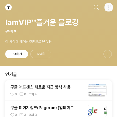
검색하기
티스토리
IamVIP™즐거운 블로깅
구독자
0
이 세상에 태여난것만으로 난 VIP~
구독하기
방명록
신고하기 레이어
열기
인기글
구글 애드센스 새로운 지급 방식 사용
0
0
조회
4
구글 페이지랭크(Pagerank)업데이트
0
3
조회
3