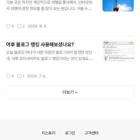
테마 다운로드
가본 곳은 적지만 개인적으로 여행을 좋아해서, 인터넷에
서 여행에 관한 정보를 좀 많이 보는 편입니다. 가볼 수 없
으면 인터넷상으로도 즐기면 하는 마음에서.. 오늘 추천할
블로그는 방문량이 아주 많은 것도 아니고 이슈를 끄는 블
작성시간
0
2
2008. 8. 6.
로그도 아닙니다. 하지만 저가 글을 쭉 보았는데, 사진량이
참 많고 설명도 잘 되어 있는것 같아서 추천합니다. 뉴질랜
드야 놀자 http://dongri.tistory.com/ 사진은 내용과 무
야후 블로그 랭킹 사용해보셨나요?
관(저가 작년 상해에서 찍은 것임)
글 내용
오늘 블로깅 하다가 다른 사람의 블로그에서 발견한 것인
데, 야후 코리아에서도 블로그 랭킹이라는 것이 있네요..올
블로그에 있는지는 아는데.. 다행이도 저의 이 블로그 정보
가 있네요. 블로그 명과 저의 닉네임 모두 정확히 적혀있습
작성시간
0
1
2008. 7. 6.
니다. 물론 랭킹 순위는 높지 않지만요^^ 자신의 블로그 랭
킹이 궁금한 분들은 아래 링크로 가셔서 테스트 해보시길..
현재 1위는 서명덕 기자의 人터넷 세상이네요~ http://kr.
더보기
blog.search.yahoo.com/search/comm?p=http%
3A%2F%2Fkr.iamvip.net%2F&subtype=CommB
logDetail
의안내
티스토리
로그인
고객센터