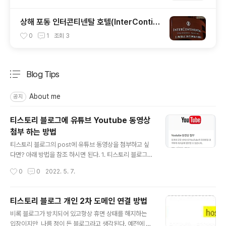
상해 포동 인터콘티넨탈 호텔(InterContin
ental IC Pudong Shanghai) 리뷰
0
1
조회
3
Blog Tips
분류 전체보기
주요 글 목록
About me
공지
티스토리 블로그에 유튜브 Youtube 동영상
첨부 하는 방법
글 내용
티스토리 블로그의 post에 유튜브 동영상을 첨부하고 싶
다면? 아래 방법을 참조 하시면 된다. 1. 티스토리 블로그
관리페이지에서 플러그인 클릭 2. Youtube 동영상 첨부
작성시간
0
0
2022. 5. 7.
플러그인 검색 및 적용. 3. 글쓰기에서 더보기 클릭->플러
그인->Youtube 동영상 첨부 4. 관련 동영상 키워드 검색
한후 선택 하면 끝.
티스토리 블로그 개인 2차 도메인 연결 방법
글 내용
비록 블로그가 방치되어 있고항상 휴면 상태를 해지하는
입장이지만, 나름 정이 든 블로그라고 생각된다. 예전에 잘