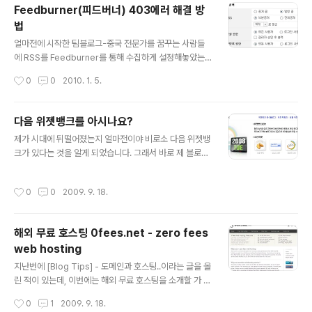
치 방법: 관리자화면의 플러그인 부분에서 위 플러그인을
Feedburner(피드버너) 403에러 해결 방
검색해서 설치하면 됨. 아래는 아이폰으로 방문했을 때 효
법
과: 블로그 글에 사진이 있어도 최적화 된 상태려 보여짐.
글 내용
얼마전에 시작한 팀블로그-중국 전문가를 꿈꾸는 사람들
에 RSS를 Feedburner를 통해 수집하게 설정해놓았는
데, 수집이 잘 되던 글이 연속 며칠 째 feed수집이 되지 않
작성시간
0
0
2010. 1. 5.
고 있었습니다. 자꾸 403에러가 나타나는것이었습니다.
새로운 글은 매일 업데이트 되는데 글은 수집이 되지 않고
해서 급한 나머지 중문,한글,영문 등등 사이트에 검색해보
다음 위젯뱅크를 아시나요?
았으나 해결방안은 찾지 못했습니다.ㅠㅠ Feedburner측
글 내용
제가 시대에 뒤떨어졌는지 얼마전이야 비로소 다음 위젯뱅
에서 하라는 ping을 수십번 해보았는데 전혀 반응이 없었
크가 있다는 것을 알게 되었습니다. 그래서 바로 제 블로그
습니다. 하지만 나중에 끝내 해결했습니다.. 다름 아닌 티스
에 설치해놓았는데, 쓸만한 위젯들이 많더군요.. 그럼 다음
토리 관리자 화면의 환결 설정-기타 설정 부분에 접속합니
위젯뱅크란? 달력, 날씨와 같은 간단한 정보위젯부터 동영
다. RSS부분에서 공개글을 5개로 설정하니 바로 아래처럼
작성시간
0
0
2009. 9. 18.
상, 게임 등 다양한 위젯을 모아보고 카페, 블로그 등 내 공
사이즈가 크다는 에러 메시지가 나타납니다. 그래서 RSS
간으로 위젯을 쉽게 퍼갈 수 있는 서비스 입니다. 다음 위젯
부분에서 부분공개로 설정하..
뱅크 사이트: http://widgetbank.daum.net/ 설치 방법
해외 무료 호스팅 0fees.net - zero fees
은 아주 간단한테, 다음 블로그,티스토리 지어 네이버 블로
web hosting
그에까지 설치가 가능하며 html소스를 복사하면 기타 사
글 내용
이트나 블로그에 모두 설치 가능합니다. 제 블로그에도 위
지난번에 [Blog Tips] - 도메인과 호스팅..이라는 글을 올
젯 몇개를 달아놓았습니다..
린 적이 있는데, 이번에는 해외 무료 호스팅을 소개할 가 합
니다. 일단 무료로 제공되는 호스팅의 정보를 보면 아래와
작성시간
0
1
2009. 9. 18.
같습니다. 300 MB disk space 300MB 공간 10 GB