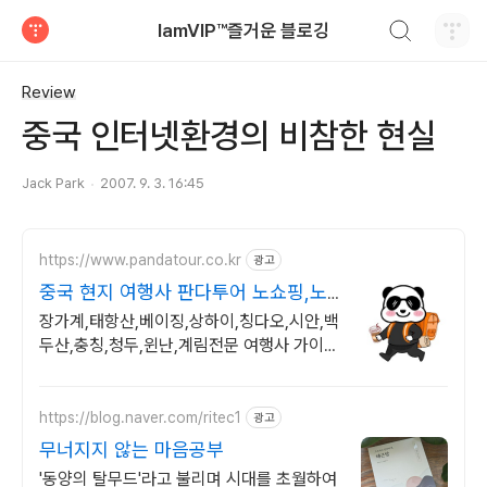
검색하기
IamVIP™즐거운 블로깅
티스토리
Review
중국 인터넷환경의 비참한 현실
Jack Park
2007. 9. 3. 16:45
https://www.pandatour.co.kr
광고
중국 현지 여행사 판다투어 노쇼핑,노
옵션,노팁
장가계,태항산,베이징,상하이,칭다오,시안,백
두산,충칭,청두,윈난,계림전문 여행사 가이드
불친절시 여행비용 전액 환불,기후에 맞게 출
발 날짜 조율
https://blog.naver.com/ritec1
광고
무너지지 않는 마음공부
'동양의 탈무드'라고 불리며 시대를 초월하여