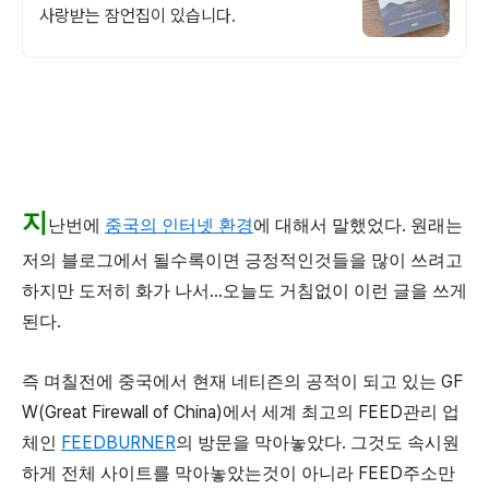
사랑받는 잠언집이 있습니다.
지
.
난번에
중국의
인터넷
환경
에
대해서
말했었다
원래는
저의
블로그에서
될수록이면
긍정적인것들을
많이
쓰려고
...
하지만
도저히
화가
나서
오늘도
거침없이
이런
글을
쓰게
.
된다
GF
즉
며칠전에
중국에서
현재
네티즌의
공적이
되고
있는
W(
Great Firewall of China
)
FEED
에서
세계
최고의
관리
업
FEEDBURNER
.
체인
의
방문을
막아놓았다
그것도
속시원
FEED
하게
전체
사이트를
막아놓았는것이
아니라
주소만