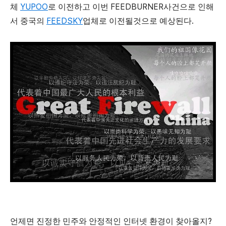
YUPOO
FEEDBURNER
체
로
이전하고
이번
사건으로
인해
FEEDSKY
.
서
중국의
업체로
이전될것으로
예상된다
?
언제면
진정한
민주와
안정적인
인터넷
환경이
찾아올지