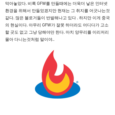
.
GFW
막아놓았다
비록
를
만들때에는
더욱더
낳은
인터넷
환경을
위해서
만들었겠지만
현재는
그
취지를
어긋나는것
.
.
같다
많은
블로거들이
반발해나고
있다
하지만
이게
중국
.
GFW
의
현실이다
아무리
가
잘못
하더라도
어디다가
고소
.
할
곳도
없고
그냥
당해야만
한다
마치
양무리를
이리저리
..
몰아
다니는것처럼
말이야