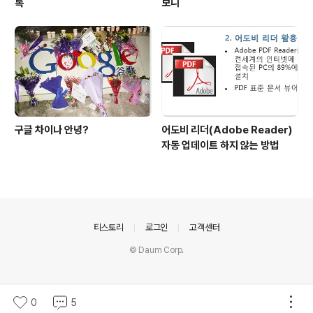
록
보니
구글 차이나 안녕?
어도비 리더(Adobe Reader)
자동 업데이트 하지 않는 방법
의안내
티스토리
로그인
고객센터
© Daum Corp.
0
5