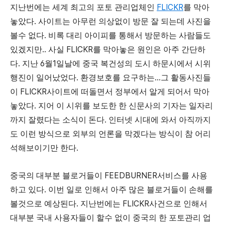
FLICKR
지난번에는
세계
최고의
포토
관리업체인
를
막아
.
놓았다
사이트는
아무런
의상없이
방문
잘
되는데
사진을
.
볼수
없다
비록
대리
아이피를
통해서
방문하는
사람들도
..
FLICKR
있겠지만
사실
를
막아놓은
원인은
아주
간단하
.
6
1
다
지난
월
일날에
중국
복건성의
도시
하문시에서
시위
.
...
행진이
일어났었다
환경보호를
요구하는
그
활동사진들
FLICKR
이
사이트에
떠돌면서
정부에서
알게
되어서
막아
.
놓았다
지어
이
시위를
보도한
한
신문사의
기자는
일자리
.
까지
잘렸다는
소식이
돈다
인터넷
시대에
와서
아직까지
도
이런
방식으로
외부의
언론을
막겠다는
방식이
참
어리
.
석해보이기만
한다
FEEDBURNER
중국의
대부분
블로거들이
서비스를
사용
.
하고
있다
이번
일로
인해서
아주
많은
블로거들이
손해를
.
FLICKR
볼것으로
예상된다
지난번에는
사건으로
인해서
대부분
국내
사용자들이
할수
없이
중국의
한
포토관리
업