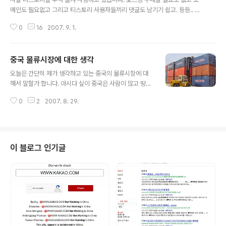
메인도 필요없고 그리고 티스토리 사용자들끼리 댓글도 남기기 쉽고. 등등.. 비
록 한동안은 티스토리가 안정적이지 못해서 적지 않은 비난을 받아왔지만. 그래
0
16
2007. 9. 1.
도 아직 베타버젼인만큼 괜찮다고 생각합니다. 비록 워드프레스 등 우수한 블로
그시스템이 있지만 티스토리는 무엇보다 사용하기 편리합니다.. 단점이라면 스
킨이 적고 플러그인이 상대적으로 적다는 점입니다. 하지만 앞으로 더욱더 많은
중국 물류시장에 대한 생각
스킨과 플러그인이 생길거라고 믿어보겠습니다. .... 다른게 아니라 이전부터 생
글 내용
각해왔지만 현재 티스토리는 다음에 인수된 상태고 블로거들한테서 아주 많은
오늘은 간단히 제가 생각하고 있는 중국의 물류시장에 대
인끼를 누르고 있는다는 걸 알지만...다음이 티스토리를 통해서 어떤 방식으로
해서 말할가 합니다. 아시다 싶이 중국은 사람이 많고 땅이
이익창출 할지 궁금하네요. 티스..
넓다보니까 물류이동이 당연히 빈번합니다. 만약 전에는
0
2
2007. 8. 29.
국유소속의 중국우정국(中國郵政局)의 천하라고 한다면
현재는 조금씩 변화가 일어나고 있습니다. 즉 아주 많은 물
류회사들이 시장에 나타나면서 서비스 수준을 제고시키고
있습니다. 중국우정국의 물류서비스는 주로 두가지가 있습
니다. 1. 보통배달 목적지까지 배달이 되지 않음. 영수증을
이 블로그 인기글
들고 반드시 우정국에 가서 찾아야 함 2. 빠른 배달(EMS)
목적지까지 배달 됨. 하지만 상대적으로 운비가 비싸다. 무
엇보다도 우정국의 직원들의 태도가 좋지 않기때문에 호응
을 얻는 수준은 아니다. 하지만 우정국을 통해서 물건을 배
달하면 어디든지 도착할 수 있기때문에 ..