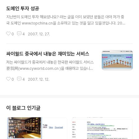
도메인 투자 성공
글 내용
지난번의 도메인 투자 해보셨나요? 라는 글을 이미 보았던 분들은 아마 저가 중
국 도메인 www.topchina.cn을 소유하고 있는 것을 알고 있을것입니다. 200
5년에 등록한 도메인인데 개인적으로 사용하려다가 괜찮은 도메인인것 같아서
0
4
2007. 12. 27.
개인적으로 사용하지 않고 그냥 투자용으로 놔주었습니다. 지난번의 포스팅에
서도 밝혔다 싶이 저의 도메인을 구입하겠다는 사람이 나타났습니다. 하지만 생
각보다 가격이 적어서 팔지 않았습니다. 중국 화폐로 100원(한화 12000원좌
싸이월드 중국에서 내놓은 재미있는 서비스
우)을 주고 구매하겠다고 해서 어이없다고 했습니다. 그래서 100원 200원,50
글 내용
0원(중국화폐) 차츰 올라가기 시작했는데 저가 200달러 이하는 팔 생각 없다
저는 싸이월드가 중국에서 내놓은 한국판 싸이월드 서비스
고 다른 곳을 알아보라고 했습니다. 메신저에서 매일 채팅 하다 싶이 저한테 좋
赛我网(www.cyworld.com.cn )을 애용하고 있습니다.
은 말을 다 해가..
요즘 들어 싸이월드 중국이 각가지 새로운 서비스를 내놓
0
4
2007. 12. 12.
네요..지난번에 불우어린이를 돕기 위한 콘서트를 준비하
는가 하면 싸이 통계 서비스 요즘은 또 관계망(关系网)이
라는 것을 내놓았습니다. 이 서비스는 같은 지역의 싸이월
드 사용자들을 쉽게 찾아볼 수 있게 하고 친구 사귀고 싶으
면 얼마든지 가능하게 만들어놓았습니다. 화면은 바로 아
이 블로그 인기글
래와 같습니다.. 제가 제일 관심하는 사람과 저를 제일 관심
하는 사람 등으로 분류해서 내놓기도 합니다. 그리고 왼쪽
의 그림처럼 동창, 고향,같은 지역,같은 애호를 소유한 자
등등의 분류로 나눠서 자신이 원하는 분류에 의해서 친구
들을 찾아볼 수 있게 했습니다. 싸..