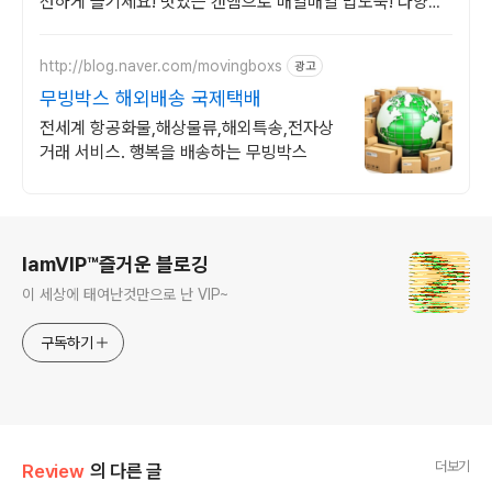
선하게 즐기세요! 맛있는 캔햄으로 매일매일 밥도둑! 다양한
축산 통조림을 쿠팡에서 만나보세요.
http://blog.naver.com/movingboxs
광고
무빙박스 해외배송 국제택배
전세계 항공화물,해상물류,해외특송,전자상
거래 서비스. 행복을 배송하는 무빙박스
로그 정보
IamVIP™즐거운 블로깅
이 세상에 태여난것만으로 난 VIP~
구독하기
더보기
Review
의 다른 글