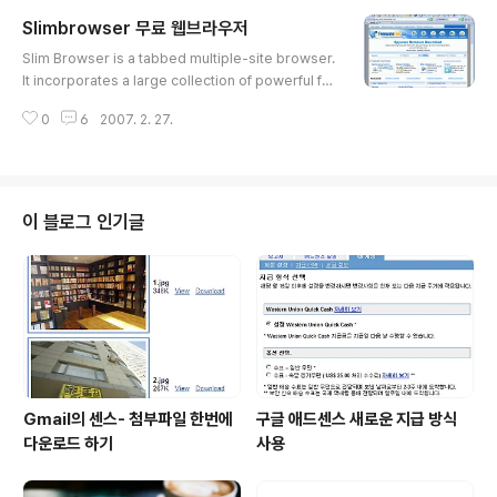
용할수 있고 사진의 화질 저하나 손실을 최대한으로 줄여
Slimbrowser 무료 웹브라우저
주며, 일괄배치 작업을 통해 능률적으로 작업을 하실수 있
글 내용
습니다. 다양한 액자기능의 적용으로 사진을 보다 품위있
Slim Browser is a tabbed multiple-site browser.
게 만들수 있으며, 그래픽 도구들에서 제공해주는 Auto L
It incorporates a large collection of powerful fe
evel, Sharpen, Rotate등 다양한 Effect 효과도 그대로
atures like built-in popup killer, skinned window
재현해 줍니다. HTML 생성기능을 이용해서 그림이나 사
0
6
2007. 2. 27.
frame, form filler, site group, quick-search, auto
진을 손쉽게 홈페이지에 적용시키실수 있습니다. 홈페이지
login, hidden sites, built-in commands and scrip
에 사진을 많이 올리시는 분들에게도..
ting, online translation, script error suppression,
blacklist / whitelist filtering, URL Alias. It brings y
ou convenient and comfortable browsing. All f..
이 블로그 인기글
Gmail의 센스- 첨부파일 한번에
구글 애드센스 새로운 지급 방식
다운로드 하기
사용